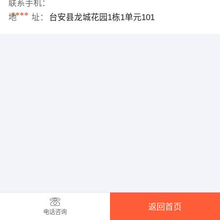
联系手机：
****
地 址：
台安县龙城花园1栋1单元101
返回首页
电话咨询